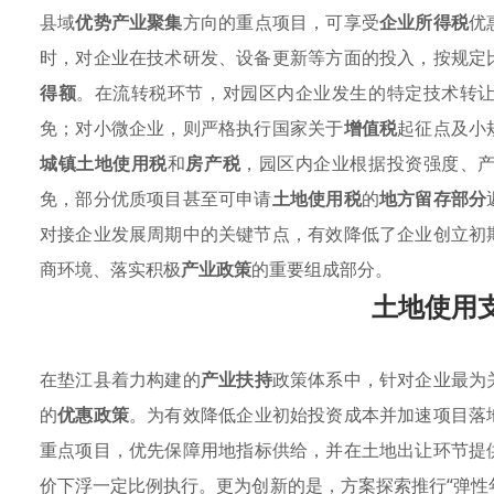
县域
优势产业聚集
方向的重点项目，可享受
企业所得税
优
时，对企业在技术研发、设备更新等方面的投入，按规定
得额
。在流转税环节，对园区内企业发生的特定技术转
免；对小微企业，则严格执行国家关于
增值税
起征点及小
城镇土地使用税
和
房产税
，园区内企业根据投资强度、
免，部分优质项目甚至可申请
土地使用税
的
地方留存部分
对接企业发展周期中的关键节点，有效降低了企业创立初
商环境、落实积极
产业政策
的重要组成部分。
土地使用
在垫江县着力构建的
产业扶持
政策体系中，针对企业最为
的
优惠政策
。为有效降低企业初始投资成本并加速项目落
重点项目，优先保障用地指标供给，并在土地出让环节提
价下浮一定比例执行。更为创新的是，方案探索推行“弹性