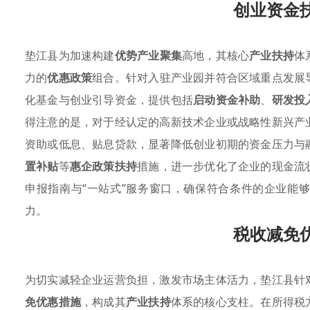
创业资金
垫江县为加速构建
优势产业聚集
高地，其核心
产业扶持
体
力的
优惠政策
组合。针对入驻产业园并符合区域重点发展
化基金与创业引导资金，提供包括
启动资金补助
、
研发投
得注意的是，对于经认定的高新技术企业或战略性新兴产
资助或低息、贴息贷款，显著降低创业初期的资金压力与
置补贴
等
惠企政策扶持
措施，进一步优化了企业的现金流
申报指南与“一站式”服务窗口，确保符合条件的企业能
力。
税收减免
为切实减轻企业运营负担，激发市场主体活力，垫江县针
免优惠措施
，构成其
产业扶持
体系的核心支柱。在所得税